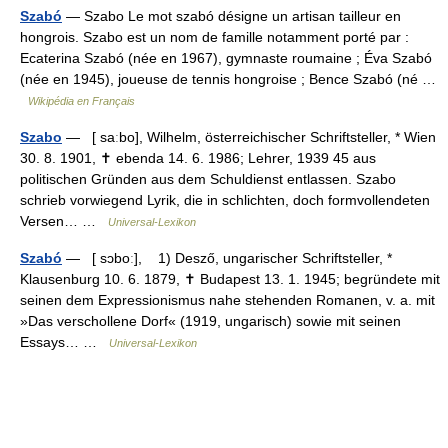
Szabó
— Szabo Le mot szabó désigne un artisan tailleur en
hongrois. Szabo est un nom de famille notamment porté par :
Ecaterina Szabó (née en 1967), gymnaste roumaine ; Éva Szabó
(née en 1945), joueuse de tennis hongroise ; Bence Szabó (né …
Wikipédia en Français
Szabo
— [ saːbo], Wilhelm, österreichischer Schriftsteller, * Wien
30. 8. 1901, ✝ ebenda 14. 6. 1986; Lehrer, 1939 45 aus
politischen Gründen aus dem Schuldienst entlassen. Szabo
schrieb vorwiegend Lyrik, die in schlichten, doch formvollendeten
Versen… …
Universal-Lexikon
Szabó
— [ sɔboː], 1) Desző, ungarischer Schriftsteller, *
Klausenburg 10. 6. 1879, ✝ Budapest 13. 1. 1945; begründete mit
seinen dem Expressionismus nahe stehenden Romanen, v. a. mit
»Das verschollene Dorf« (1919, ungarisch) sowie mit seinen
Essays… …
Universal-Lexikon