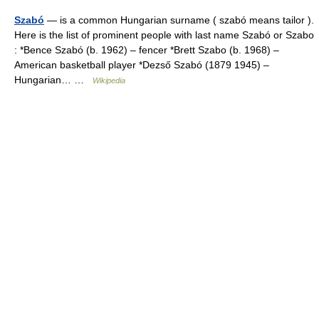
Szabó
— is a common Hungarian surname ( szabó means tailor ).
Here is the list of prominent people with last name Szabó or Szabo
: *Bence Szabó (b. 1962) – fencer *Brett Szabo (b. 1968) –
American basketball player *Dezső Szabó (1879 1945) –
Hungarian… …
Wikipedia