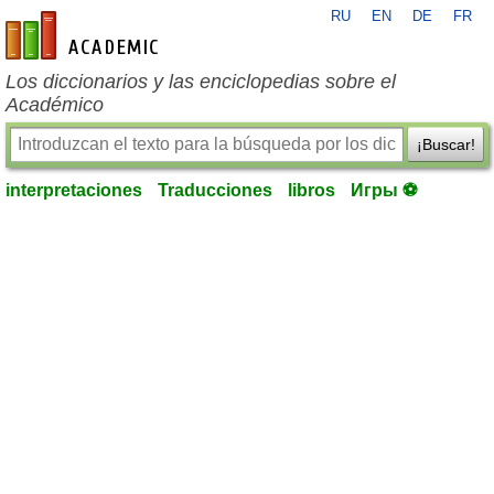
RU
EN
DE
FR
es-academic.com
Los diccionarios y las enciclopedias sobre el
Académico
¡Buscar!
interpretaciones
Traducciones
libros
Игры ⚽