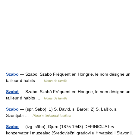
Szabo
— Szabo, Szabó Fréquent en Hongrie, le nom désigne un
tailleur d habits …
Noms de famille
Szabó
— Szabo, Szabó Fréquent en Hongrie, le nom désigne un
tailleur d habits …
Noms de famille
Szabo
— (spr. Sabo), 1) S. David, s. Barori; 2) S. Laßlo, s.
Szentjobi …
Pierer's Universal-Lexikon
Szabo
— (izg. sȃbo), Gjuro (1875 1943) DEFINICIJA hrv.
konzervator i muzealac (Sredovječni gradovi u Hrvatskoj i Slavoniji,